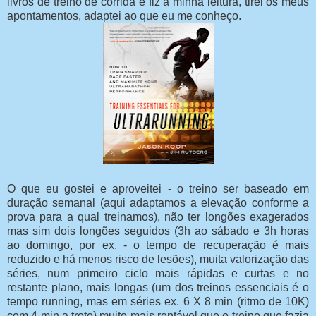
livros de treino de corrida e fiz a minha leitura, tirei os meus
apontamentos, adaptei ao que eu me conheço.
O que eu gostei e aproveitei - o treino ser baseado em
duração semanal (aqui adaptamos a elevação conforme a
prova para a qual treinamos), não ter longões exagerados
mas sim dois longões seguidos (3h ao sábado e 3h horas
ao domingo, por ex. - o tempo de recuperação é mais
reduzido e há menos risco de lesões), muita valorização das
séries, num primeiro ciclo mais rápidas e curtas e no
restante plano, mais longas (um dos treinos essenciais é o
tempo running, mas em séries ex. 6 X 8 min (ritmo de 10K)
com 4 min a trote) muito mais rentável que o treino que fazia