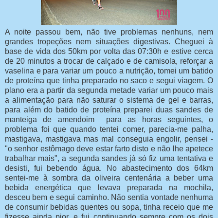
A noite passou bem, não tive problemas nenhuns, nem
grandes tropeções nem situações digestivas. Cheguei à
base de vida dos 50km por volta das 07:30h e estive cerca
de 20 minutos a trocar de calçado e de camisola, reforçar a
vaselina e para variar um pouco a nutrição, tomei um batido
de proteína que tinha preparado no saco e segui viagem. O
plano era a partir da segunda metade variar um pouco mais
a alimentação para não saturar o sistema de gel e barras,
para além do batido de proteína preparei duas sandes de
manteiga de amendoim para as horas seguintes, o
problema foi que quando tentei comer, parecia-me palha,
mastigava, mastigava mas mal conseguia engolir, pensei -
"o senhor estômago deve estar farto disto e não lhe apetece
trabalhar mais", a segunda sandes já só fiz uma tentativa e
desisti, fui bebendo água. No abastecimento dos 64km
sentei-me à sombra da oliveira centenária a beber uma
bebida energética que levava preparada na mochila,
desceu bem e segui caminho. Não sentia vontade nenhuma
de consumir bebidas quentes ou sopa, tinha receio que me
fizesse ainda pior, e fui continuando sempre com os dois