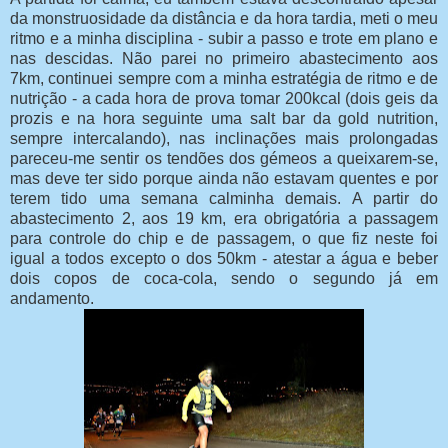
da monstruosidade da distância e da hora tardia, meti o meu
ritmo e a minha disciplina - subir a passo e trote em plano e
nas descidas. Não parei no primeiro abastecimento aos
7km, continuei sempre com a minha estratégia de ritmo e de
nutrição - a cada hora de prova tomar 200kcal (dois geis da
prozis e na hora seguinte uma salt bar da gold nutrition,
sempre intercalando), nas inclinações mais prolongadas
pareceu-me sentir os tendões dos gémeos a queixarem-se,
mas deve ter sido porque ainda não estavam quentes e por
terem tido uma semana calminha demais. A partir do
abastecimento 2, aos 19 km, era obrigatória a passagem
para controle do chip e de passagem, o que fiz neste foi
igual a todos excepto o dos 50km - atestar a água e beber
dois copos de coca-cola, sendo o segundo já em
andamento.