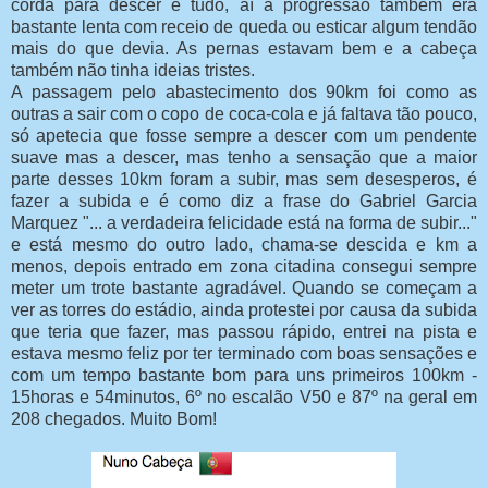
corda para descer e tudo, aí a progressão também era
bastante lenta com receio de queda ou esticar algum tendão
mais do que devia. As pernas estavam bem e a cabeça
também não tinha ideias tristes.
A passagem pelo abastecimento dos 90km foi como as
outras a sair com o copo de coca-cola e já faltava tão pouco,
só apetecia que fosse sempre a descer com um pendente
suave mas a descer, mas tenho a sensação que a maior
parte desses 10km foram a subir, mas sem desesperos, é
fazer a subida e é como diz a frase do Gabriel Garcia
Marquez "... a verdadeira felicidade está na forma de subir..."
e está mesmo do outro lado, chama-se descida e km a
menos, depois entrado em zona citadina consegui sempre
meter um trote bastante agradável. Quando se começam a
ver as torres do estádio, ainda protestei por causa da subida
que teria que fazer, mas passou rápido, entrei na pista e
estava mesmo feliz por ter terminado com boas sensações e
com um tempo bastante bom para uns primeiros 100km -
15horas e 54minutos, 6º no escalão V50 e 87º na geral em
208 chegados. Muito Bom!