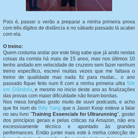
Pois é, passei o verão a preparar a minha primeira prova
com três dígitos de distância e no sábado passado lá acabei
com ela.
O treino:
Quem costuma andar por este blog sabe que já ando nestas
coisas da corrida há mais de 15 anos, mas nos últimos 10
tenho andado em velocidade de cruzeiro sem fazer nenhum
treino específico, escrevi muitas vezes que me faltava o
treino de qualidade mas nada fiz para mudar... o ano
passado fiquei feito num 8 com a minha primeira ultra
50k
em Grândola
, e mesmo no inicio deste ano as finalizações
das provas com maior dificuldade não foram bonitas.
Nos meus longões gosto muito de ouvir podcasts, e acho
que foi num do
Billy Yang
que o Jason Koop esteve a falar
no seu livro "
Training Essencials for Ultrarunning
", gostei
dos princípios gerais e pelas criticas na Amazon, não era
excessivamente técnico e apontado às grandes
performances. Então juntei mais este à minha colecção de