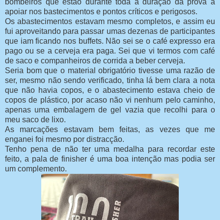
bombeiros que estão durante toda a duração da prova a
apoiar nos bastecimentos e pontos críticos e perigosos.
Os abastecimentos estavam mesmo completos, e assim eu
fui aproveitando para passar umas dezenas de participantes
que iam ficando nos buffets. Não sei se o café expresso era
pago ou se a cerveja era paga. Sei que vi termos com café
de saco e companheiros de corrida a beber cerveja.
Seria bom que o material obrigatório tivesse uma razão de
ser, mesmo não sendo verificado, tinha lá bem clara a nota
que não havia copos, e o abastecimento estava cheio de
copos de plástico, por acaso não vi nenhum pelo caminho,
apenas uma embalagem de gel vazia que recolhi para o
meu saco de lixo.
As marcações estavam bem feitas, as vezes que me
enganei foi mesmo por distracção.
Tenho pena de não ter uma medalha para recordar este
feito, a pala de finisher é uma boa intenção mas podia ser
um complemento.