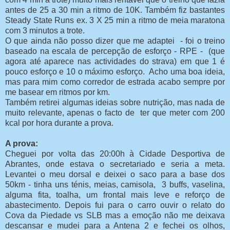
antes de 25 a 30 min a ritmo de 10K. Também fiz bastantes
Steady State Runs ex. 3 X 25 min a ritmo de meia maratona
com 3 minutos a trote.
O que ainda não posso dizer que me adaptei - foi o treino
baseado na escala de percepção de esforço - RPE - (que
agora até aparece nas actividades do strava) em que 1 é
pouco esforço e 10 o máximo esforço. Acho uma boa ideia,
mas para mim como corredor de estrada acabo sempre por
me basear em ritmos por km.
Também retirei algumas ideias sobre nutrição, mas nada de
muito relevante, apenas o facto de ter que meter com 200
kcal por hora durante a prova.
A prova:
Cheguei por volta das 20:00h à Cidade Desportiva de
Abrantes, onde estava o secretariado e seria a meta.
Levantei o meu dorsal e deixei o saco para a base dos
50km - tinha uns ténis, meias, camisola, 3 buffs, vaselina,
alguma fita, toalha, um frontal mais leve e reforço de
abastecimento. Depois fui para o carro ouvir o relato do
Cova da Piedade vs SLB mas a emoção não me deixava
descansar e mudei para a Antena 2 e fechei os olhos,